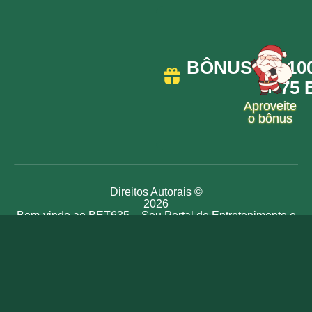
BÔNUS DE 100
+ 75
Aproveite
o bônus
Direitos Autorais ©
2026
Bem-vindo ao BET635 – Seu Portal de Entretenimento e
Sorte!
Explore o universo de BET635 e desfrute de uma
experiência de jogo incomparável. Aqui você encontra os
melhores jogos, promoções exclusivas e segurança total.
Registre-se agora no BET635 e inicie sua jornada rumo à
sorte. Aproveite cada jogada com emoção e confiança!