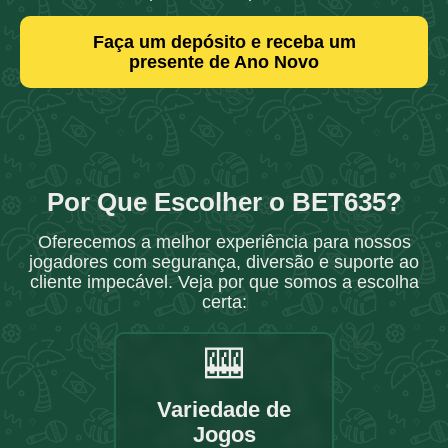
Faça um depósito e receba um
presente de Ano Novo
Por Que Escolher o BET635?
Oferecemos a melhor experiência para nossos
jogadores com segurança, diversão e suporte ao
cliente impecável. Veja por que somos a escolha
certa:
🎰
Variedade de
Jogos