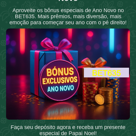
Aproveite os bônus especiais de Ano Novo no
BET635. Mais prêmios, mais diversão, mais
emoção para começar seu ano com o pé direito!
Faça seu depósito agora e receba um presente
especial de Papai Noel!