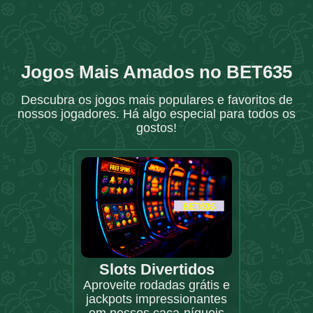
Jogos Mais Amados no BET635
Descubra os jogos mais populares e favoritos de
nossos jogadores. Há algo especial para todos os
gostos!
Slots Divertidos
Aproveite rodadas grátis e
jackpots impressionantes