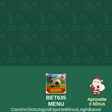
BET635
Aproveite
MENU
o bônus
Cassino
Slots
Jogos
Esporte
Bônus
Login
Baixar