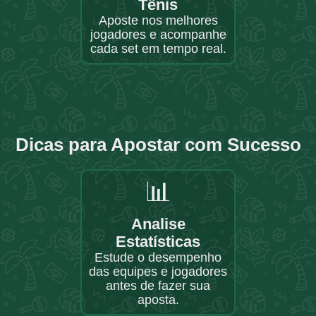
Tênis
Aposte nos melhores
jogadores e acompanhe
cada set em tempo real.
Dicas para Apostar com Sucesso
📊
Analise
Estatísticas
Estude o desempenho
das equipes e jogadores
antes de fazer sua
aposta.