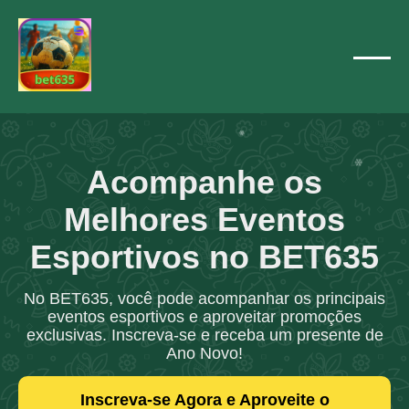
❄
❄
❄
❄
❄
❄
❄
❄
Acompanhe os
❄
Melhores Eventos
Esportivos no BET635
No BET635, você pode acompanhar os principais
eventos esportivos e aproveitar promoções
exclusivas. Inscreva-se e receba um presente de
Ano Novo!
Inscreva-se Agora e Aproveite o