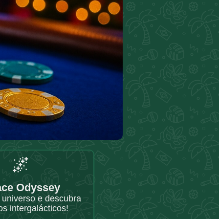
🌌
ace Odyssey
o universo e descubra
os intergalácticos!