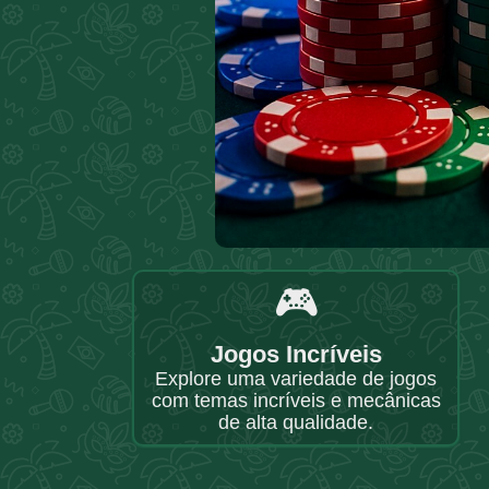
🎮
Jogos Incríveis
Explore uma variedade de jogos
com temas incríveis e mecânicas
de alta qualidade.