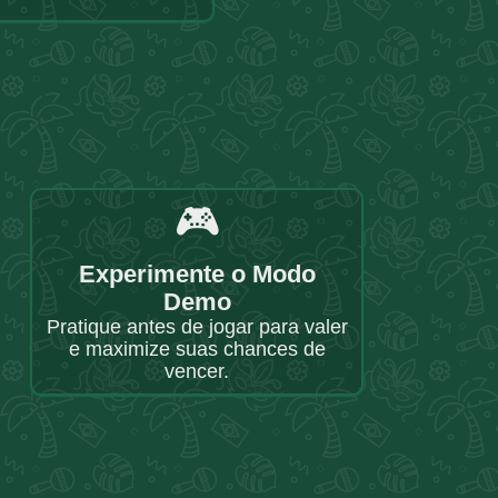
🎮
Experimente o Modo
Demo
Pratique antes de jogar para valer
e maximize suas chances de
vencer.