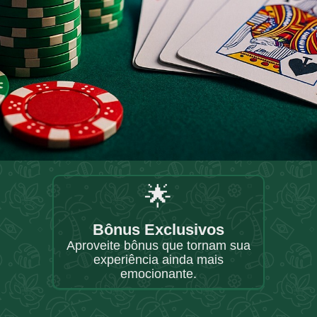
🌟
Bônus Exclusivos
Aproveite bônus que tornam sua
experiência ainda mais
emocionante.