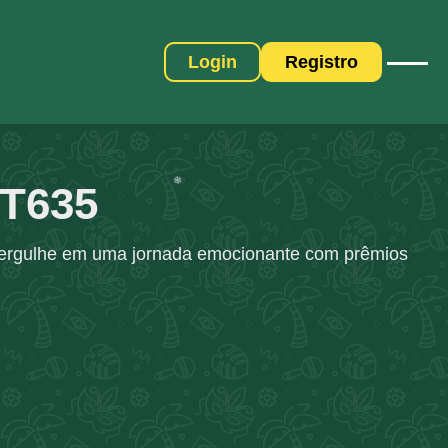
Login
Registro
❄
❄
❄
ET635
❄
mergulhe em uma jornada emocionante com prêmios
❄