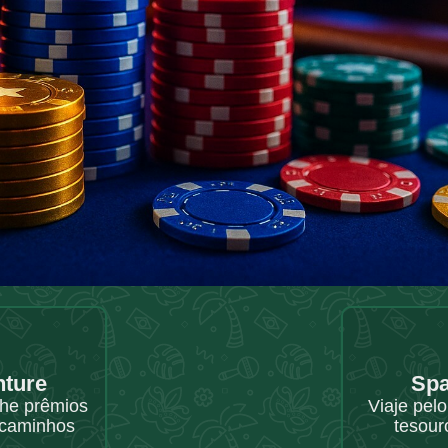
nture
Sp
nhe prêmios
Viaje pel
 caminhos
tesour