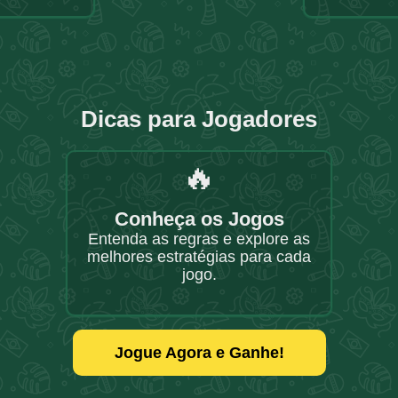
Dicas para Jogadores
🔥
Conheça os Jogos
Entenda as regras e explore as
melhores estratégias para cada
jogo.
Jogue Agora e Ganhe!